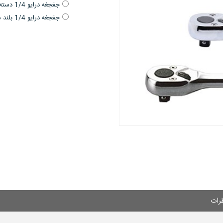
جغجغه درایو 1/4 دسته ارگونومیک 20 دندانه 2753J
جغجغه درایو 1/4 بلند مدل اسناپونی 20 دندانه 2753P-160
رات