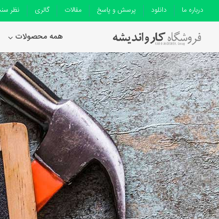
درباره ما
دانلود
پرسش و پاسخ
مقالات
گالری
نظر سن
همه محصولات