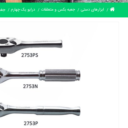
ابزارهای دستی
جعبه بکس و متعلقات
درایو یک چهارم
جغجغ