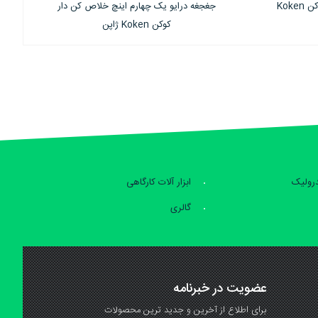
لاص کن دار
جغجغه درایو یک چهارم اینچ سر تاشو کوکن
Koken ژاپن
درولیک
ابزار آلات کارگاهی
گالری
عضویت در خبرنامه
برای اطلاع از آخرین و جدید ترین محصولات