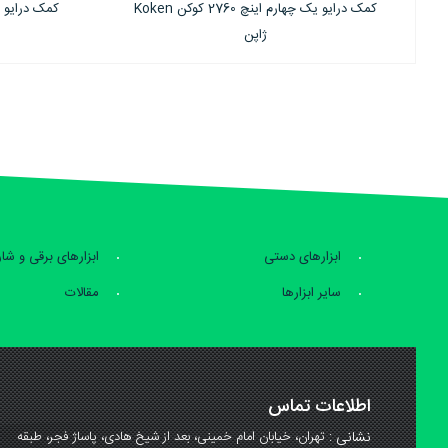
2 کوکن Koken
کمک درایو یک چهارم اینچ 2763 کوکن Koken
ژاپن
ابزارهای دستی
ابزارهای برقی و شا
سایر ابزارها
مقالات
اطلاعات تماس
نشانی :
تهران، خیابان امام خمینی، بعد از شیخ هادی، پاساژ فجر، طبقه