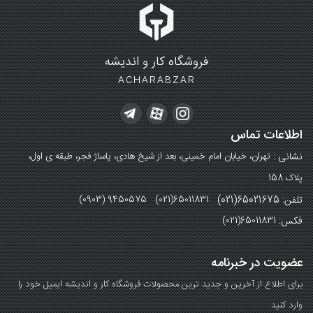
فروشگاه کار و اندیشه
ACHARABZAR
اطلاعات تماس
نشانی :
تهران، خیابان امام خمینی، بعد از شیخ هادی، پاساژ فجر، طبقه ی اول،
پلاک 158
تلفن: 65021675(021)
(0903) 9450575 (021)65011831
فکس:
(021)65011831
عضویت در خبرنامه
برای اطلاع از آخرین و جدید ترین محصولات فروشگاه کار و اندیشه ایمیل خود را
وارد کنید