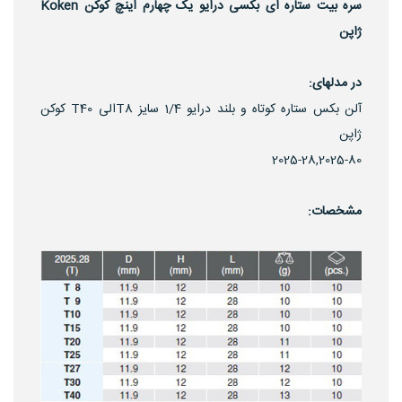
سره بیت ستاره ای بکسی درایو یک چهارم اینچ کوکن Koken
ژاپن
در مدلهای:
آلن بکس ستاره کوتاه و بلند درایو 1/4 سایز T8الی T40 کوکن
ژاپن
2025-28,2025-80
مشخصات: