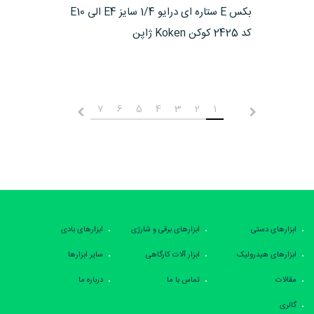
مشاهده محصول
بکس E ستاره ای درایو 1/4 سایز E4 الی E10
کد 2425 کوکن Koken ژاپن
7
6
5
4
3
2
1
قبلی
بعدی
ابزارهای دستی
ابزارهای برقی و شارژی
ابزارهای بادی
ابزارهای هیدرولیک
ابزار آلات کارگاهی
سایر ابزارها
مقالات
تماس با ما
درباره ما
گالری