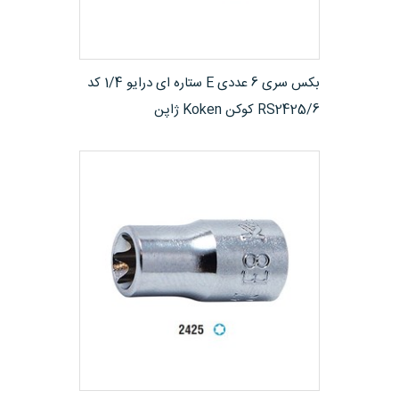
مشاهده محصول
بکس سری 6 عددی E ستاره ای درایو 1/4 کد
RS2425/6 کوکن Koken ژاپن