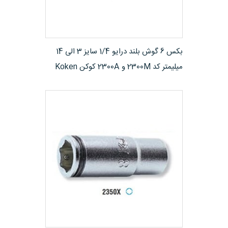
مشاهده محصول
بکس 6 گوش بلند درایو 1/4 سایز 3 الی 14
میلیمتر کد ​2300M و 2300A کوکن Koken
ژاپن