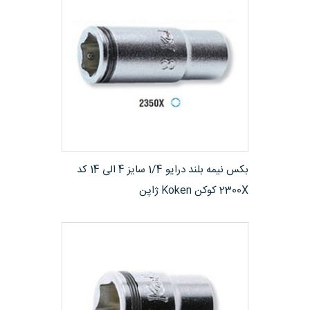
مشاهده محصول
بکس نیمه بلند درایو 1/4 سایز 4 الی 14 کد
2300X کوکن Koken ژاپن