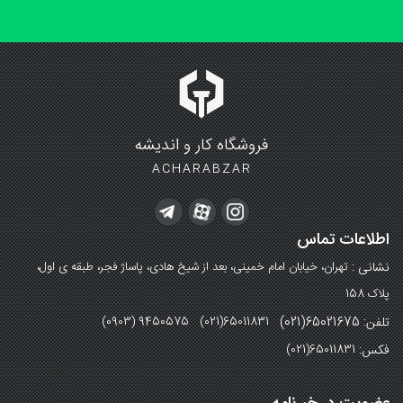
فروشگاه کار و اندیشه
ACHARABZAR
اطلاعات تماس
نشانی :
تهران، خیابان امام خمینی، بعد از شیخ هادی، پاساژ فجر، طبقه ی اول،
پلاک 158
تلفن: 65021675(021)
(0903) 9450575 (021)65011831
فکس:
(021)65011831