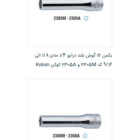
مشاهده محصول
بکس 12 گوش بلند درایو 1/4 سایز 1/8 الی
9/16 کد ​2305M و 2305A کوکن Koken
ژاپن