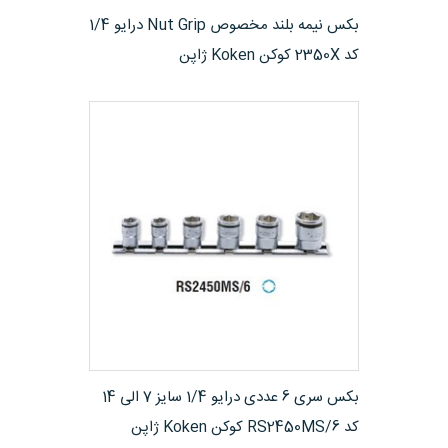
مشاهده محصول
بکس نیمه بلند مخصوص Nut Grip درایو 1/4
کد 2350X کوکن Koken ژاپن
مشاهده محصول
بکس سری 6 عددی درایو 1/4 سایز 7 الی 14
کد RS2450MS/6 کوکن Koken ژاپن