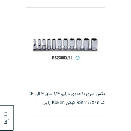
مشاهده محصول
بکس سری 11 عددی درایو 1/4 سایز 4 الی 14
کد RS2300X/11 کوکن Koken ژاپن
فیلترها