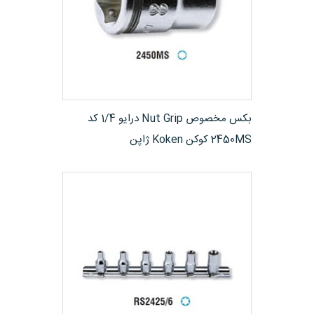
مشاهده محصول
بکس مخصوص Nut Grip درایو 1/4 کد
2450MS کوکن Koken ژاپن