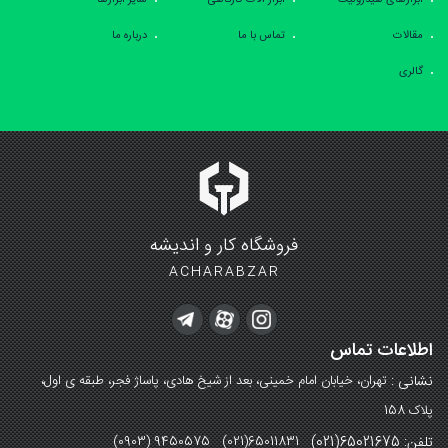
ابزارهای هیدرولیک
ابزار آلات کارگاهی
سایر ابزارها
مقالات
تماس با ما
درباره ما
گالری
فروشگاه کار و اندیشه
ACHARABZAR
اطلاعات تماس
نشانی :
تهران، خیابان امام خمینی، بعد از شیخ هادی، پاساژ فجر، طبقه ی اول،
پلاک 158
تلفن: 65021675(021)
(0903) 9450575 (021)65011831