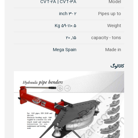
CVT-2A | CVT-3A
Model
2 -3 inch
Pipes up to
59-110.5 Kg
Weight
15, 20
capacity - tons
Mega Spain
Made in
کاتالوگ