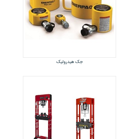
جک هیدرولیک