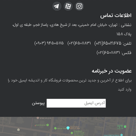
اطلاعات تماس
نشانی :
تهران، خیابان امام خمینی، بعد از شیخ هادی، پاساژ فجر، طبقه ی اول،
پلاک 158
تلفن: 65021675(021)
(0903) 9450575 (021)65011831
فکس:
(021)65011831
عضویت در خبرنامه
برای اطلاع از آخرین و جدید ترین محصولات فروشگاه کار و اندیشه ایمیل خود را
وارد کنید