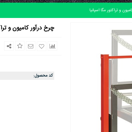
میون و تراکتور مگا اسپانیا
چرخ درآور کامیون و تراک
کد محصول
: