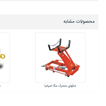
محصولات مشابه
جکهای متحرک مگا اسپانیا
ج