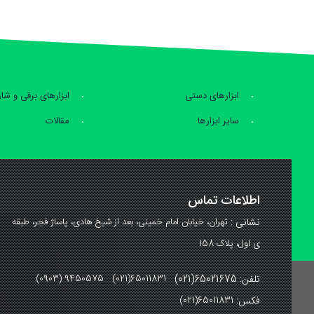
ابزارهای دستی
ابزارهای برقی و شا
سایر ابزارها
مقالات
اطلاعات تماس
نشانی :
تهران، خیابان امام خمینی، بعد از شیخ هادی، پاساژ فجر، طبقه
ی اول، پلاک 158
تلفن: 65021675(021)
(0903) 9450575 (021)65011831
فکس:
(021)65011831