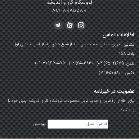
فروشگاه کار و اندیشه
ACHARABZAR
اطلاعات تماس
نشانی :
تهران، خیابان امام خمینی، بعد از شیخ هادی، پاساژ فجر، طبقه ی اول،
پلاک 158
تلفن: 65021675(021)
(0903) 9450575 (021)65011831
فکس:
(021)65011831
عضویت در خبرنامه
برای اطلاع از آخرین و جدید ترین محصولات فروشگاه کار و اندیشه ایمیل خود را
وارد کنید