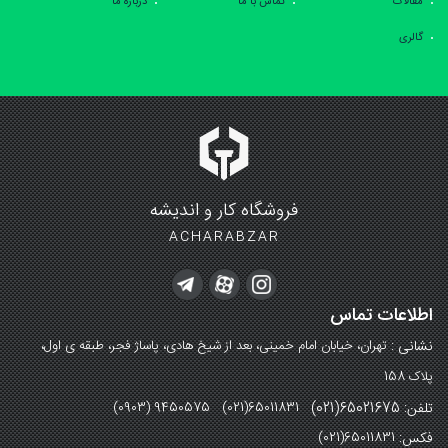
مقالات
تماس با ما
درباره ما
گالری
فروشگاه کار و اندیشه
ACHARABZAR
اطلاعات تماس
نشانی :
تهران، خیابان امام خمینی، بعد از شیخ هادی، پاساژ فجر، طبقه ی اول،
پلاک 158
تلفن: 65021675(021)
(0903) 9450575 (021)65011831
فکس:
(021)65011831