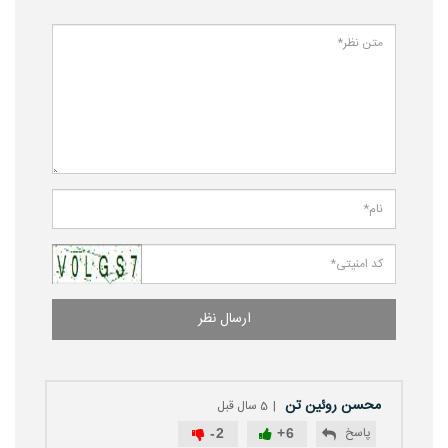
ارسال نظر
محسن روئین تن
5 سال قبل
پاسخ
-
2
+
6