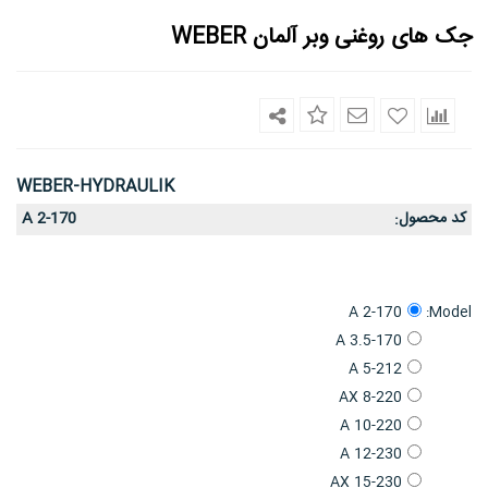
جک های روغنی وبر آلمان WEBER
WEBER-HYDRAULIK
کد محصول
A 2-170
:
Model:
A 2-170
A 3.5-170
A 5-212
AX 8-220
A 10-220
A 12-230
AX 15-230