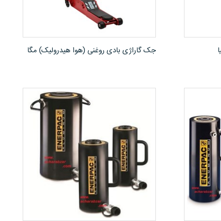
مشاهده محصول
جک گاراژی بادی روغنی (هوا هیدرولیک) مگا