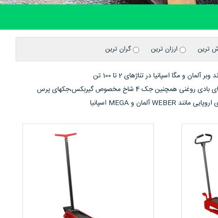
ش ترین
ارزان ترین
گران ترین
 و مگا اسپانیا در تناژهای 2 تا 100 تن
فروشگاه کار و اندیشه فروشنده جک های روغنی(هیدرولیک) و جک های سوسماری، جک های بادی روغنی همچنین جک 4 شاخ مخصوص گیربکس،جکهای پرس
لمان و MEGA اسپانیا