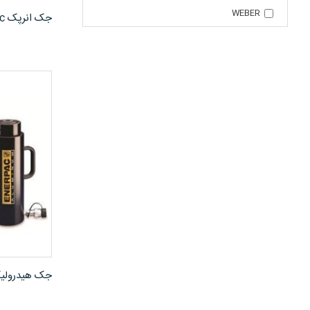
WEBER
جک انرپک Enerpac سری RC
جک هیدرولیک 