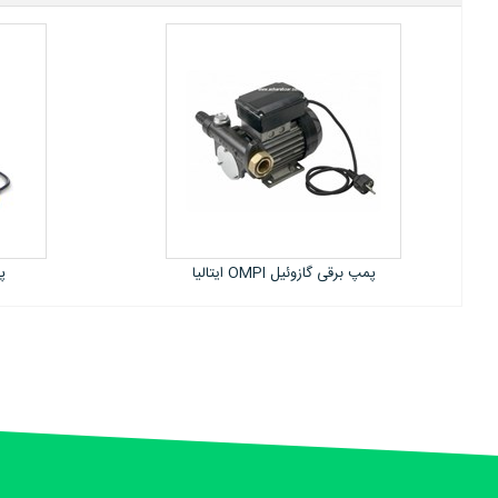
پمپ برقی انرپک سری PU