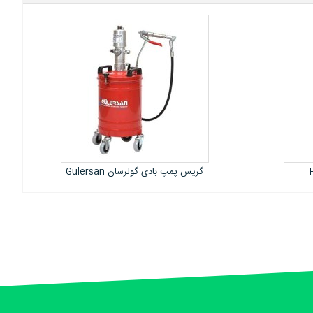
Gulersan
انشعاب گیر لوله فلزی REED ساخت امریکا