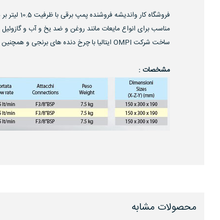
فروشگاه کار واندیشه فروشنده پمپ برقی با ظرفیت 10.5 لیتر بر دقیقه با بدنه استنلیس استیل
مناسب برای انواع مایعات مانند روغن و ضد یخ و آب و گازوئیل با فش
ساخت شرکت OMPI ایتالیا با چرخ دنده های برنجی و همچنین شافت از جنس استنلیس استیل
مشخصات :
محصولات مشابه