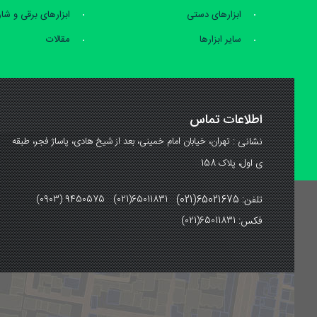
ابزارهای دستی
ابزارهای برقی و شا
سایر ابزارها
مقالات
اطلاعات تماس
نشانی :
تهران، خیابان امام خمینی، بعد از شیخ هادی، پاساژ فجر، طبقه
ی اول، پلاک 158
تلفن: 65021675(021)
(0903) 9450575 (021)65011831
فکس:
(021)65011831