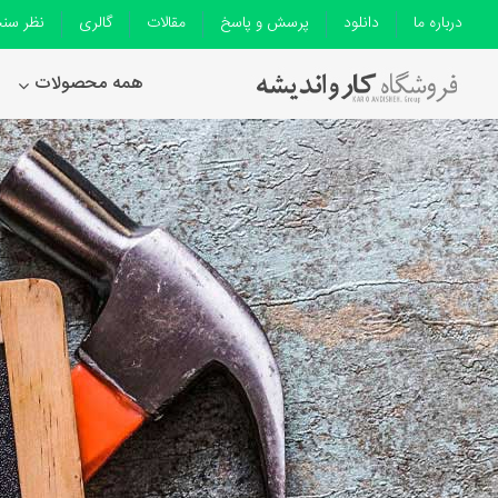
درباره ما
دانلود
پرسش و پاسخ
مقالات
گالری
نظر سن
همه محصولات