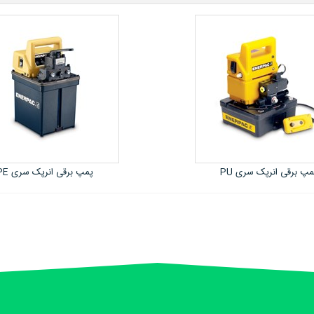
پمپ برقی انرپک سری PE
گریس پمپ بادی گولرسان 