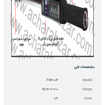
مشخصات فنی
TW200P
Model
20-200 N.m
Range
1/2
Drive