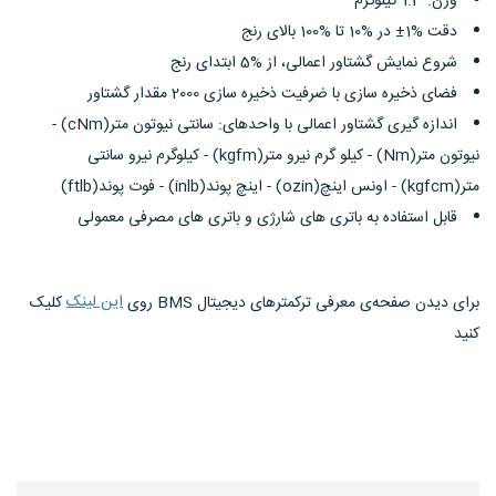
وزن: 1.3 کیلوگرم
دقت %1± در %10 تا %100 بالای رنج
شروع نمایش گشتاور اعمالی، از %5 ابتدای رنج
فضای ذخیره سازی با ضرفیت ذخیره سازی 2000 مقدار گشتاور
اندازه گیری گشتاور اعمالی با واحدهای: سانتی نیوتون متر(cNm) -
نیوتون متر(Nm) - کیلو گرم نیرو متر(kgfm) - کیلوگرم نیرو سانتی
متر(kgfcm) - اونس اینچ(ozin) - اینچ پوند(inlb) - فوت پوند(ftlb)
قابل استفاده به باتری های شارژی و باتری های مصرفی معمولی
این لینک
برای دیدن صفحه‌ی معرفی ترکمتر‌های دیجیتال BMS روی
کلیک
کنید