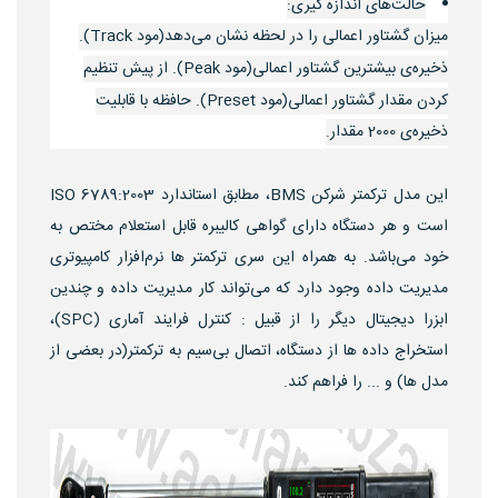
حالت‌های اندازه گیری:
میزان گشتاور اعمالی را در لحظه نشان می‌دهد(مود Track).
ذخیره‌ی بیشترین گشتاور اعمالی(مود Peak). از پیش تنظیم
کردن مقدار گشتاور اعمالی(مود Preset). حافظه با قابلیت
ذخیره‌ی 2000 مقدار.
این مدل ترکمتر شرکن BMS، مطابق استاندارد ISO 6789:2003
است و هر دستگاه دارای گواهی کالیبره قابل استعلام مختص به
خود می‌باشد. به همراه این سری ترکمتر ها نرم‌افزار کامپیوتری
مدیریت داده وجود دارد که می‌تواند کار مدیریت داده و چندین
ابزرا دیجیتال دیگر را از قبیل : کنترل فرایند آماری (SPC)،
استخراج داده ها از دستگاه، اتصال بی‌سیم به ترکمتر(در بعضی از
مدل ها) و ... را فراهم کند.