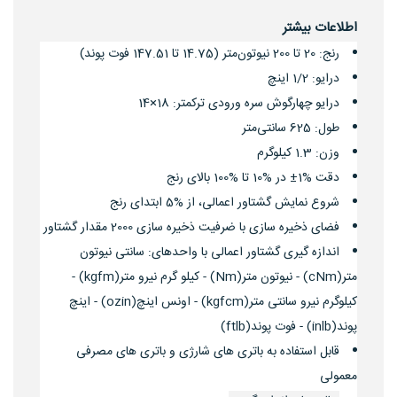
اطلاعات بیشتر
رنج: 20 تا 200 نیوتون‌متر (14.75 تا 147.51 فوت پوند)
درایو: 1/2 اینچ
درایو چهارگوش سره‌ ورودی ترکمتر: 18×14
طول: 625 سانتی‌متر
وزن: 1.3 کیلوگرم
دقت %1± در %10 تا %100 بالای رنج
شروع نمایش گشتاور اعمالی، از %5 ابتدای رنج
فضای ذخیره سازی با ضرفیت ذخیره سازی 2000 مقدار گشتاور
اندازه گیری گشتاور اعمالی با واحدهای: سانتی نیوتون
متر(cNm) - نیوتون متر(Nm) - کیلو گرم نیرو متر(kgfm) -
کیلوگرم نیرو سانتی متر(kgfcm) - اونس اینچ(ozin) - اینچ
پوند(inlb) - فوت پوند(ftlb)
قابل استفاده به باتری های شارژی و باتری های مصرفی
معمولی