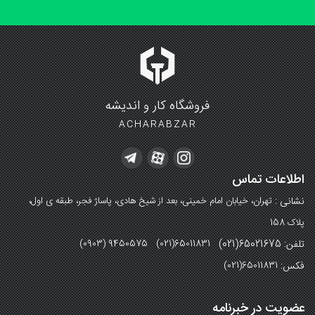
فروشگاه کار و اندیشه
ACHARABZAR
اطلاعات تماس
نشانی :
تهران، خیابان امام خمینی، بعد از شیخ هادی، پاساژ فجر، طبقه ی اول،
پلاک 158
تلفن: 65021675(021)
(0903) 9450575 (021)65011831
فکس:
(021)65011831
عضویت در خبرنامه