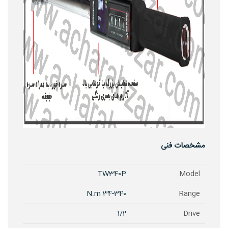
مشخصات فنی
TW340P
Model
34-340 N.m
Range
1/2
Drive