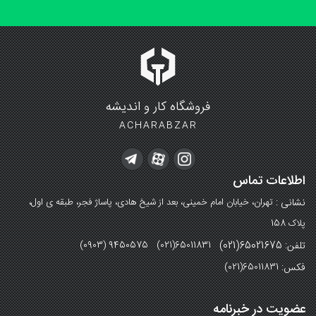
فروشگاه کار و اندیشه
ACHARABZAR
اطلاعات تماس
نشانی :
تهران، خیابان امام خمینی، بعد از شیخ هادی، پاساژ فجر، طبقه ی اول،
پلاک 158
تلفن: 65021675(021)
(0903) 9450575 (021)65011831
فکس:
(021)65011831
عضویت در خبرنامه