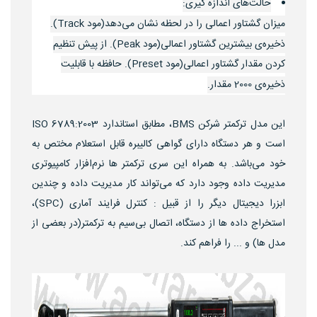
حالت‌های اندازه گیری:
میزان گشتاور اعمالی را در لحظه نشان می‌دهد(مود Track).
ذخیره‌ی بیشترین گشتاور اعمالی(مود Peak). از پیش تنظیم
کردن مقدار گشتاور اعمالی(مود Preset). حافظه با قابلیت
ذخیره‌ی 2000 مقدار.
این مدل ترکمتر شرکن BMS، مطابق استاندارد ISO 6789:2003
است و هر دستگاه دارای گواهی کالیبره قابل استعلام مختص به
خود می‌باشد. به همراه این سری ترکمتر ها نرم‌افزار کامپیوتری
مدیریت داده وجود دارد که می‌تواند کار مدیریت داده و چندین
ابزرا دیجیتال دیگر را از قبیل : کنترل فرایند آماری (SPC)،
استخراج داده ها از دستگاه، اتصال بی‌سیم به ترکمتر(در بعضی از
مدل ها) و ... را فراهم کند.