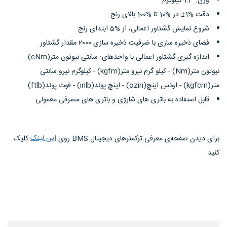
وزن: 1.3 کیلوگرم
دقت %1± در %10 تا %100 بالای رنج
شروع نمایش گشتاور اعمالی، از %5 ابتدای رنج
فضای ذخیره سازی با ضرفیت ذخیره سازی 2000 مقدار گشتاور
اندازه گیری گشتاور اعمالی با واحدهای: سانتی نیوتون متر(cNm) -
نیوتون متر(Nm) - کیلو گرم نیرو متر(kgfm) - کیلوگرم نیرو سانتی
متر(kgfcm) - اونس اینچ(ozin) - اینچ پوند(inlb) - فوت پوند(ftlb)
قابل استفاده به باتری های شارژی و باتری های مصرفی معمولی
این لینک
برای دیدن صفحه‌ی معرفی ترکمتر‌های دیجیتال BMS روی
کلیک
کنید