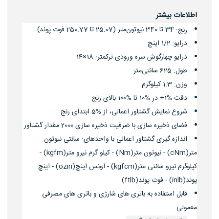
اطلاعات بیشتر
34 تا 340 نیوتون‌متر (25.07 تا 250.77 فوت پوند)
رنج:
درایو: 1/2 اینچ
درایو چهارگوش سره‌ ورودی ترکمتر: 18×14
طول: 625 سانتی‌متر
وزن: 1.3 کیلوگرم
دقت %1± در %10 تا %100 بالای رنج
شروع نمایش گشتاور اعمالی، از %5 ابتدای رنج
فضای ذخیره سازی با ضرفیت ذخیره سازی 2000 مقدار گشتاور
اندازه گیری گشتاور اعمالی با واحدهای: سانتی نیوتون
متر(cNm) - نیوتون متر(Nm) - کیلو گرم نیرو متر(kgfm) -
کیلوگرم نیرو سانتی متر(kgfcm) - اونس اینچ(ozin) - اینچ
پوند(inlb) - فوت پوند(ftlb)
قابل استفاده به باتری های شارژی و باتری های مصرفی
معمولی