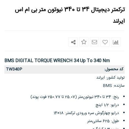
ترکمتر دیجیتال 34 تا 340 نیوتون متر بی ام اس
ایرلند
BMS DIGITAL TORQUE WRENCH 34 Up To 340 Nm
کد محصول
TW340P
:
تولید کشور
ایرلند
:
سازنده
BMS
:
رنج: 34 تا 340 نیوتون‌متر (25.07 تا 250.77 فوت پوند)
درایو: 1/2 اینچ
درایو چهارگوش سره‌ ورودی ترکمتر: 18×14
طول: 625 سانتی‌متر