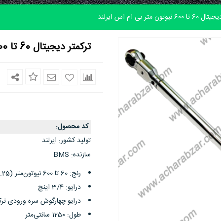
مدل
 نیوتون متر بی ام اس ایرلند
مختلف
رنج
ترکمتر دیجیتال 60 تا 600 نیوتون متر بی ام اس ایرلند
1
تا
2000
نیوتون
رو
پوشش
کد محصول
:
میدهد.
تولید کشور
ایرلند
:
همه‌ی
سازنده
BMS
:
مدل
رنج: 60 تا 600 نیوتون‌متر (44.25 تا 442.53 فوت پوند)
ها،
درایو: 3/4 اینچ
مطابق
درایو چهارگوش سره‌ ورودی ترکمتر: 
استاندارد
ISO
طول: 1250 سانتی‌متر
هستند
6789:2003