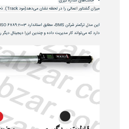
حالت‌های اندازه گیری:
میزان گشتاور اعمالی را در لحظه نشان می‌دهد(مود Track). ذخیره‌ی بیشترین گشتاور اعمالی(مود Peak). از پیش تنظیم کردن مقدار گشتاور اعمالی(مود Preset). حافظه با قابلیت ذخیره‌ی 2000 مقدار.
دارد که می‌تواند کار مدیریت داده و چندین ابزرا دیجیتال دیگر را از قبیل : کنترل فرایند آماری (SPC)، استخراج داده ها از دستگاه، 