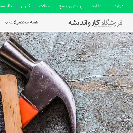
درباره ما
دانلود
پرسش و پاسخ
مقالات
گالری
نظر سن
همه محصولات