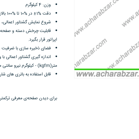
وزن: 4 کیلوگرم
و
دقت %1± در %10 تا %100 بالای رنج
دارای
شروع نمایش گشتاور اعمالی، از %5 ابتدا
گواهی
قابلیت چرخش دسته و صفحه نم
کالیبره
اپراتور قرار بگیرد.
قابل
فضای ذخیره سازی با ضرفیت ذخیره سازی 00
استعلام
می‌باشند.
متر(kgfm) - کیلوگرم نیرو سانتی متر(kgfcm) - اونس اینچ(ozin) - اینچ پوند(inlb) - فوت پوند(ftlb)
به
قابل استفاده به باتری های ش
همراه
این
سری
برای دیدن صفحه‌ی معرفی ترکمتر‌های د
ترکمتر
ها
نرم‌افزار
کامپیوتری
مدیریت