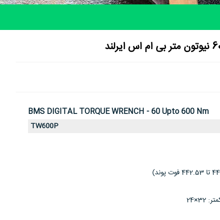
BMS DIGITAL TORQUE WRENCH - 60 Upto 600 Nm
TW600P
32×24