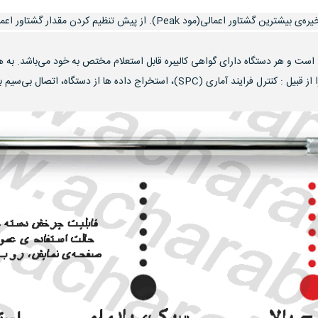
:
کنترل
فرایند
این مدل ترکمتر شرکن BMS، مطابق استاندارد ISO 6789:2003 است و هر دستگاه دارای گواهی کالیبره قابل استعلام مخت
آماری
اتصال بی‌سیم به ترکمتر(در بعضی از مدل ها) و ... را فراهم کند.
(SPC)،
استخراج
داده
ها
از
دستگاه،
اتصال
بی‌سیم
به
ترکمتر(در
بعضی
از