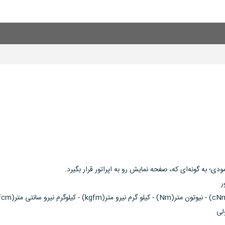
داده
وجود
دارد
که
می‌تواند
کار
مدیریت
داده
و
چندین
ابزرا
دیجیتال
 به گونه‌ای که، صفحه نمایش رو به اپراتور قرار بگیرد.
دیگر
را
از
لی
قبیل