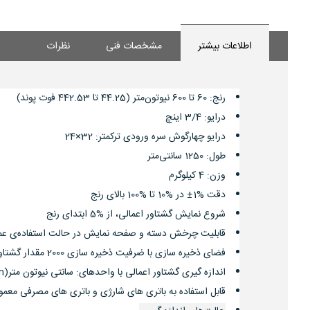
اطلاعات بیشتر
مشخصات فنی
نظرات
رنج: 60 تا 600 نیوتون‌متر (44.25 تا 442.53 فوت پوند)
درایو: 3/4 اینچ
درایو چهارگوش سره‌ ورودی ترکمتر: 32×24
طول: 1250 سانتی‌متر
وزن: 4 کیلوگرم
دقت %1± در %10 تا %100 بالای رنج
شروع نمایش گشتاور اعمالی، از %5 ابتدای رنج
قابلیت چرخش دسته و صفحه نمایش در حالت استفاده‌ی عمودی؛
فضای ذخیره سازی با ضرفیت ذخیره سازی 2000 مقدار گشتاور
اندازه گیری گشتاور اعمالی با واحدهای: سانتی نیوتون متر(cNm) - نیوتون متر(Nm) - کیلو گرم نیرو متر(kgfm) - کیلوگرم نیرو سانتی متر(kgfcm) - اونس اینچ(ozin) - اینچ پوند(inlb) - فوت پوند(ftlb)
قابل استفاده به باتری های شارژی و باتری های مصرفی معمو