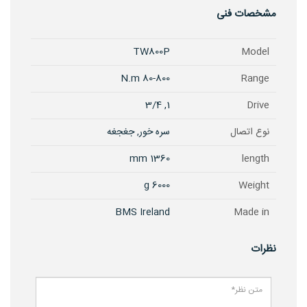
مشخصات فنی
TW800P
Model
80-800 N.m
Range
1, 3/4
Drive
نوع اتصال
سره خور, جغجغه
1360 mm
length
6000 g
Weight
BMS Ireland
Made in
نظرات