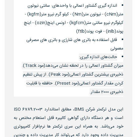
اندازه گیری گشتاور اعمالی با واحدهای: سانتی نیوتون
متر(cNm) - نیوتون متر(Nm) - کیلو گرم نیرو متر(kgfm) -
کیلوگرم نیرو سانتی متر(kgfcm) - اونس اینچ(ozin) - اینچ
پوند(inlb) - فوت پوند(ftlb)
قابل استفاده به باتری های شارژی و باتری های مصرفی
معمولی
حالت‌های اندازه گیری:
میزان گشتاور اعمالی را در لحظه نشان می‌دهد(مود Track).
ذخیره‌ی بیشترین گشتاور اعمالی(مود Peak). از پیش تنظیم
کردن مقدار گشتاور اعمالی(مود Preset). حافظه با قابلیت
ذخیره‌ی 2000 مقدار.
این مدل ترکمتر شرکن BMS، مطابق استاندارد ISO 6789:2003
است و هر دستگاه دارای گواهی کالیبره قابل استعلام مختص به
خود می‌باشد. به همراه این سری ترکمتر ها نرم‌افزار کامپیوتری
مدیریت داده وجود دارد که می‌تواند کار مدیریت داده و چندین