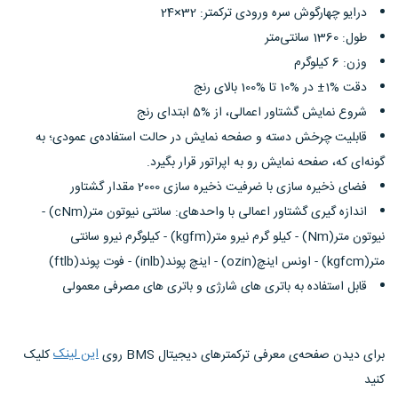
درایو چهارگوش سره‌ ورودی ترکمتر: 32×24
طول: 1360 سانتی‌متر
وزن: 6 کیلوگرم
دقت %1± در %10 تا %100 بالای رنج
شروع نمایش گشتاور اعمالی، از %5 ابتدای رنج
قابلیت چرخش دسته و صفحه نمایش در حالت استفاده‌ی عمودی؛ به
گونه‌ای که، صفحه نمایش رو به اپراتور قرار بگیرد.
فضای ذخیره سازی با ضرفیت ذخیره سازی 2000 مقدار گشتاور
اندازه گیری گشتاور اعمالی با واحدهای: سانتی نیوتون متر(cNm) -
نیوتون متر(Nm) - کیلو گرم نیرو متر(kgfm) - کیلوگرم نیرو سانتی
متر(kgfcm) - اونس اینچ(ozin) - اینچ پوند(inlb) - فوت پوند(ftlb)
قابل استفاده به باتری های شارژی و باتری های مصرفی معمولی
این لینک
برای دیدن صفحه‌ی معرفی ترکمتر‌های دیجیتال BMS روی
کلیک
کنید