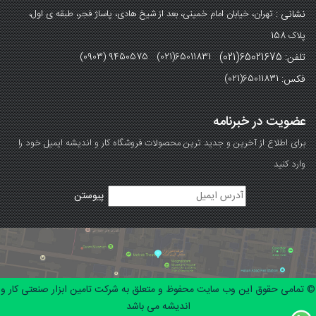
نشانی :
تهران، خیابان امام خمینی، بعد از شیخ هادی، پاساژ فجر، طبقه ی اول،
پلاک 158
تلفن: 65021675(021)
(0903) 9450575 (021)65011831
فکس:
(021)65011831
عضویت در خبرنامه
برای اطلاع از آخرین و جدید ترین محصولات فروشگاه کار و اندیشه ایمیل خود را
وارد کنید
© تمامی حقوق این وب سایت محفوظ و متعلق به شرکت تامین ابزار صنعتی کار و
اندیشه می باشد