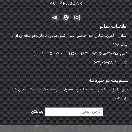
ACHARABZAR
اطلاعات تماس
نشانی :
تهران، خیابان امام خمینی، بعد از شیخ هادی، پاساژ فجر، طبقه ی اول،
پلاک 158
تلفن: 65021675(021)
(0903) 9450575 (021)65011831
فکس:
(021)65011831
عضویت در خبرنامه
برای اطلاع از آخرین و جدید ترین محصولات فروشگاه کار و اندیشه ایمیل خود را
وارد کنید