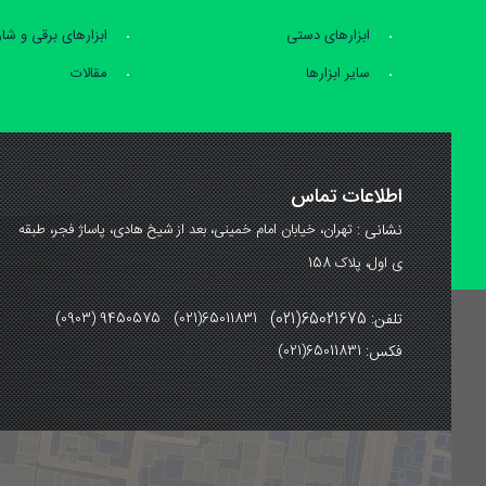
ابزارهای دستی
ابزارهای برقی و شا
سایر ابزارها
مقالات
اطلاعات تماس
نشانی :
تهران، خیابان امام خمینی، بعد از شیخ هادی، پاساژ فجر، طبقه
ی اول، پلاک 158
تلفن: 65021675(021)
(0903) 9450575 (021)65011831
فکس:
(021)65011831