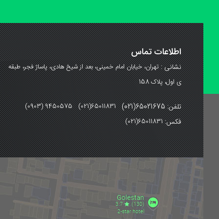
اطلاعات تماس
نشانی :
تهران، خیابان امام خمینی، بعد از شیخ هادی، پاساژ فجر، طبقه
ی اول، پلاک 158
تلفن: 65021675(021)
(0903) 9450575 (021)65011831
فکس:
(021)65011831