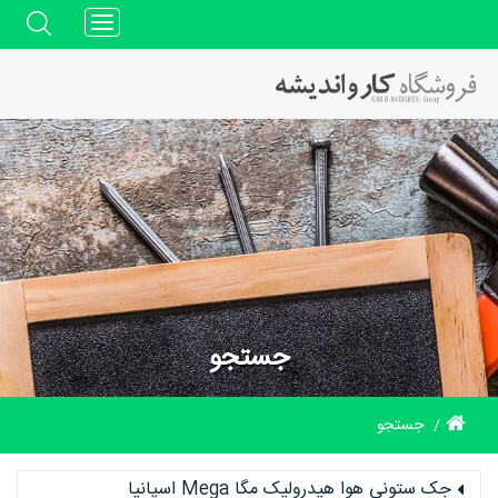
Toggle
navigation
جستجو
جستجو
جک ستونی هوا هیدرولیک مگا Mega اسپانیا