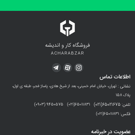
فروشگاه کار و اندیشه
ACHARABZAR
اطلاعات تماس
نشانی :
تهران، خیابان امام خمینی، بعد از شیخ هادی، پاساژ فجر، طبقه ی اول،
پلاک 158
تلفن: 65021675(021)
(0903) 9450575 (021)65011831
فکس:
(021)65011831
عضویت در خبرنامه