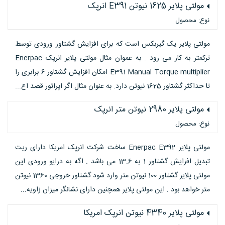
مولتی پلایر 1625 نیوتن E391 انرپک
نوع: محصول
مولتی پلایر یک گیربکس است که برای افزایش گشتاور ورودی توسط
ترکمتر به کار می رود . به عموان مثال مولتی پلایر انرپک Enerpac
E391 Manual Torque multiplier امکان افزایش گشتاور 6 برابری را
تا حداکثر گشتاور 1625 نیوتن دارد. به عنوان مثال اگر اپراتور قصد اع...
مولتی پلایر 2980 نیوتن متر انرپک
نوع: محصول
مولتی پلایر Enerpac E392 ساخت شرکت انرپک امریکا دارای ریت
تبدیل افزایش گشتاور 1 به 13.6 می باشد . اگه به درایو ورودی این
مولتی پلایر گشتاور 100 نیوتن متر وارد شود گشتاور خروجی 1360 نیوتن
متر خواهد بود . این مولتی پلایر همچنین دارای نشانگر میزان زاویه...
مولتی پلایر 4340 نیوتن انرپک امریکا