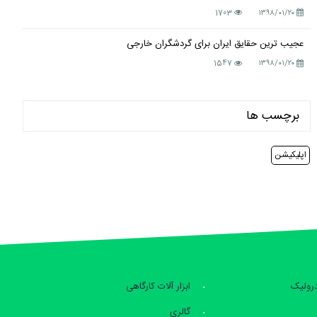
1703
۱۳۹۸/۰۱/۲۰
عجیب ترین حقایق ایران برای گردشگران خارجی
1547
۱۳۹۸/۰۱/۲۰
برچسب ها
اپلیکیشن
درولیک
ابزار آلات کارگاهی
گالری