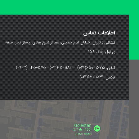
اطلاعات تماس
نشانی :
تهران، خیابان امام خمینی، بعد از شیخ هادی، پاساژ فجر، طبقه
ی اول، پلاک 158
تلفن: 65021675(021)
(0903) 9450575 (021)65011831
فکس:
(021)65011831