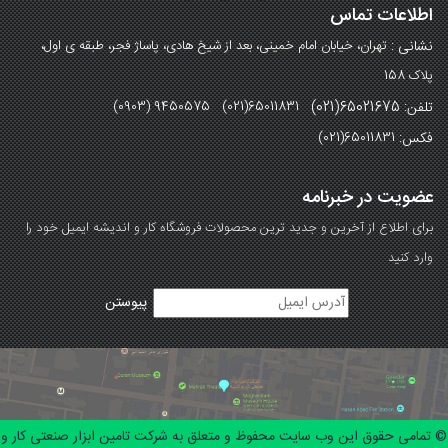
اطلاعات تماس
نشانی :
تهران، خیابان امام خمینی، بعد از شیخ هادی، پاساژ فجر، طبقه ی اول،
پلاک 158
تلفن: 65021675(021)
(0903) 9450575 (021)65011831
فکس:
(021)65011831
عضویت در خبرنامه
برای اطلاع از آخرین و جدید ترین محصولات فروشگاه کار و اندیشه ایمیل خود را
وارد کنید
© تمامی حقوق این وب سایت محفوظ و متعلق به شرکت تامین ابزار صنعتی کار و