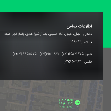
اطلاعات تماس
نشانی :
تهران، خیابان امام خمینی، بعد از شیخ هادی، پاساژ فجر، طبقه
ی اول، پلاک 158
تلفن: 65021675(021)
(0903) 9450575 (021)65011831
فکس:
(021)65011831