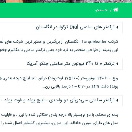
جستجو
ترکمتر های ساعتی Dial ترکولیدر انگلستان
شرکت Torqueleader انگلستان از بزرگترین و معتبر ترین ش
این زمینه از طراحی منحصر به فرد خود یعنی ترکمتر ساعتی با مکانیزم جغج
ترکمتر 0 تا 240 نیوتون متر ساعتی جتکو آمریکا
پوند) دقت %4± در 20 تا 100 درصد بالایی رن...
ترکمتر ساعتی سی‌دی‌آی دو واحدی - اینچ پوند و فوت پوند - ن
بدنه ی محکم، با دوام بسیار بالا درجه بندی حکاکی شده با لیزر ، و قابلیت
مدل های دارای سوزن حافظه، این سوزن، بیشترین گشتاور اعمال شده را ن