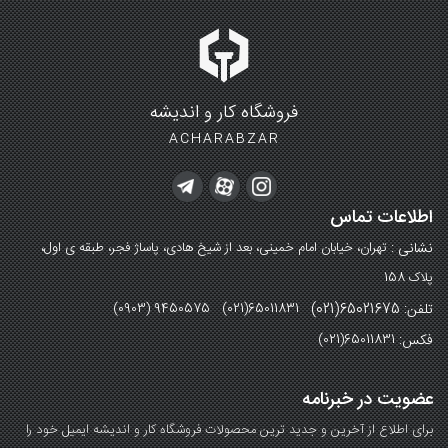
فروشگاه کار و اندیشه
ACHARABZAR
اطلاعات تماس
نشانی :
تهران، خیابان امام خمینی، بعد از شیخ هادی، پاساژ فجر، طبقه ی اول،
پلاک 158
تلفن: 65021675(021)
(0903) 9450575 (021)65011831
فکس:
(021)65011831
عضویت در خبرنامه
برای اطلاع از آخرین و جدید ترین محصولات فروشگاه کار و اندیشه ایمیل خود را