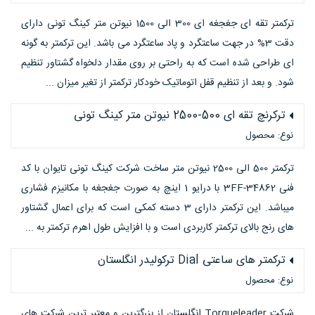
ترکمتر تقه ای جغجغه ای 300 الی 1500 نیوتن متر کینگ تونی دارای
دقت 3% در جهت ساعتگرد و پاد ساعتگرد می باشد. این ترکمتر به گونه
ای طراحی شده است که به راحتی بر روی مقدار دلخواه گشتاور تنظیم
شود. و بعد از تنظیم قفل اتوماتیک خودکار ترکمتر از تغیر میزان ...
ترکرنچ تقه ای 500-2500 نیوتن متر کینگ تونی
نوع: محصول
ترکمتر 500 الی 2500 نیوتن متر ساخت شرکت کینگ تونی تایوان با کد
فنی 34862-3FF با درایو 1 اینچ به صورت جغجغه با مکانیزم فشاری
میباشد. این ترکمتر دارای 3 دسته کمکی است که برای اعمال گشتاور
های رنج بالای ترکمتر کاربردی است و با افزایش طول اهرم ترکمتر به ...
ترکمتر های ساعتی Dial ترکولیدر انگلستان
نوع: محصول
شرکت Torqueleader انگلستان از بزرگترین و معتبر ترین شرکت های