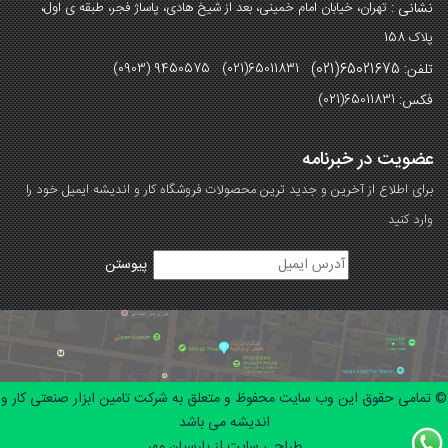
نشانی :
تهران، خیابان امام خمینی، بعد از شیخ هادی، پاساژ فجر، طبقه ی اول،
پلاک 158
تلفن: 65021675(021)
(0903) 9450575 (021)65011831
فکس:
(021)65011831
عضویت در خبرنامه
برای اطلاع از آخرین و جدید ترین محصولات فروشگاه کار و اندیشه ایمیل خود را
وارد کنید
© تمامی حقوق این وب سایت محفوظ و متعلق به شرکت تامین ابزار صنعتی کار و
اندیشه می باشد
طراحی سایت از پارسیان مهر