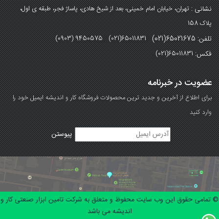
نشانی :
تهران، خیابان امام خمینی، بعد از شیخ هادی، پاساژ فجر، طبقه ی اول،
پلاک 158
تلفن: 65021675(021)
(0903) 9450575 (021)65011831
فکس:
(021)65011831
عضویت در خبرنامه
برای اطلاع از آخرین و جدید ترین محصولات فروشگاه کار و اندیشه ایمیل خود را
وارد کنید
© تمامی حقوق این وب سایت محفوظ و متعلق به شرکت تامین ابزار صنعتی کار و
اندیشه می باشد