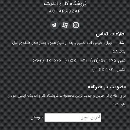
فروشگاه کار و اندیشه
ACHARABZAR
اطلاعات تماس
نشانی :
تهران، خیابان امام خمینی، بعد از شیخ هادی، پاساژ فجر، طبقه ی اول،
پلاک 158
تلفن: 65021675(021)
(0903) 9450575 (021)65011831
فکس:
(021)65011831
عضویت در خبرنامه
برای اطلاع از آخرین و جدید ترین محصولات فروشگاه کار و اندیشه ایمیل خود را
وارد کنید