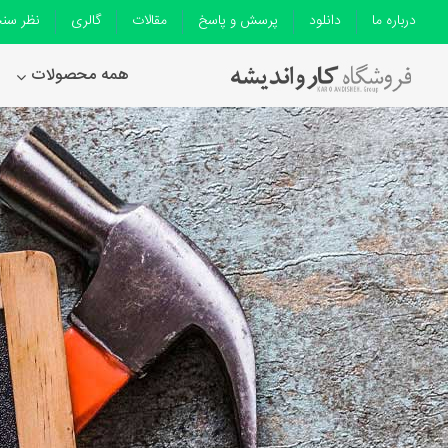
درباره ما
دانلود
پرسش و پاسخ
مقالات
گالری
نظر سن
همه محصولات