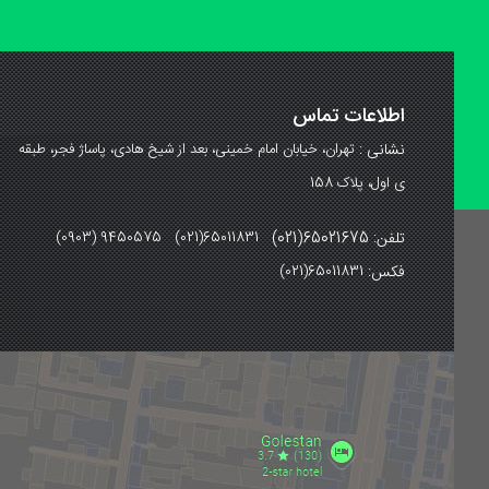
اطلاعات تماس
نشانی :
تهران، خیابان امام خمینی، بعد از شیخ هادی، پاساژ فجر، طبقه
ی اول، پلاک 158
تلفن: 65021675(021)
(0903) 9450575 (021)65011831
فکس:
(021)65011831