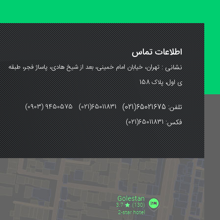
اطلاعات تماس
نشانی :
تهران، خیابان امام خمینی، بعد از شیخ هادی، پاساژ فجر، طبقه
ی اول، پلاک 158
تلفن: 65021675(021)
(0903) 9450575 (021)65011831
فکس:
(021)65011831