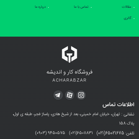
مقالات
تماس با ما
درباره ما
گالری
فروشگاه کار و اندیشه
ACHARABZAR
اطلاعات تماس
نشانی :
تهران، خیابان امام خمینی، بعد از شیخ هادی، پاساژ فجر، طبقه ی اول،
پلاک 158
تلفن: 65021675(021)
(0903) 9450575 (021)65011831