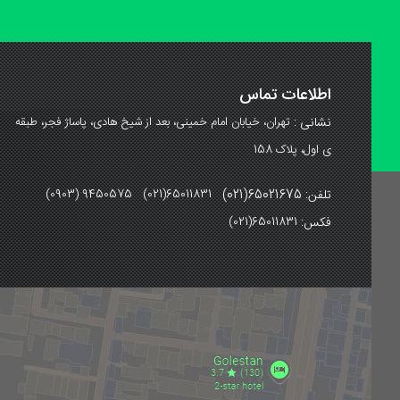
اطلاعات تماس
نشانی :
تهران، خیابان امام خمینی، بعد از شیخ هادی، پاساژ فجر، طبقه
ی اول، پلاک 158
تلفن: 65021675(021)
(0903) 9450575 (021)65011831
فکس:
(021)65011831