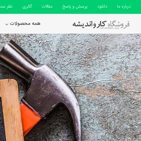
درباره ما
دانلود
پرسش و پاسخ
مقالات
گالری
نظر سن
همه محصولات