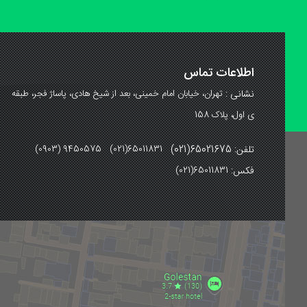
اطلاعات تماس
نشانی :
تهران، خیابان امام خمینی، بعد از شیخ هادی، پاساژ فجر، طبقه
ی اول، پلاک 158
تلفن: 65021675(021)
(0903) 9450575 (021)65011831
فکس:
(021)65011831