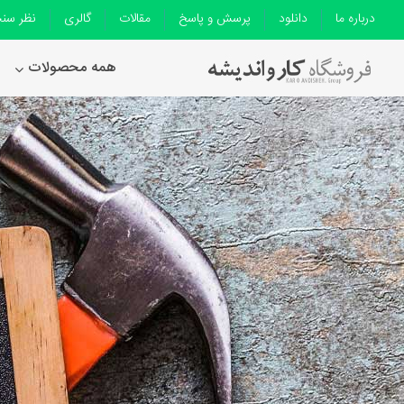
درباره ما
دانلود
پرسش و پاسخ
مقالات
گالری
نظر سن
همه محصولات