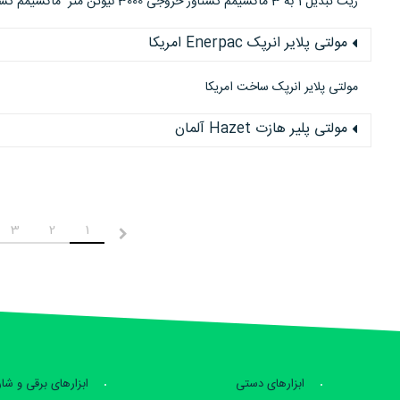
ریت تبدیل 1 به 3 ماکسیمم گشتاور خروجی 3000 نیوتن متر ماکسیمم گشتاورو رودی 1000 نیوتن متر دارای 2 بازوی عکس العمل مستقیم و L شکل
مولتی پلایر انرپک Enerpac امریکا
مولتی پلایر انرپک ساخت امریکا
مولتی پلیر هازت Hazet آلمان
3
2
1
قبلی
ابزارهای دستی
ابزارهای برقی و شا