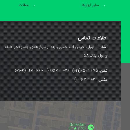
سایر ابزارها
مقالات
اطلاعات تماس
نشانی :
تهران، خیابان امام خمینی، بعد از شیخ هادی، پاساژ فجر، طبقه
ی اول، پلاک 158
تلفن: 65021675(021)
(0903) 9450575 (021)65011831
فکس:
(021)65011831