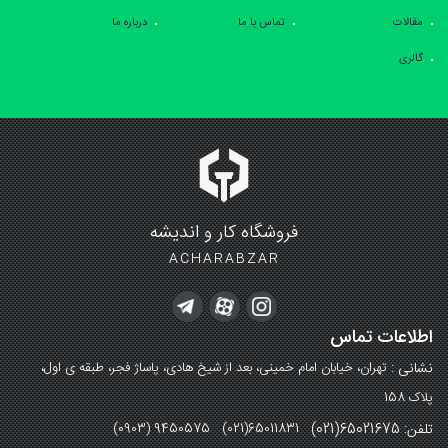
مقالات
تماس با ما
درباره ما
گالری
فروشگاه کار و اندیشه
ACHARABZAR
اطلاعات تماس
نشانی :
تهران، خیابان امام خمینی، بعد از شیخ هادی، پاساژ فجر، طبقه ی اول،
پلاک 158
تلفن: 65021675(021)
(0903) 9450575 (021)65011831