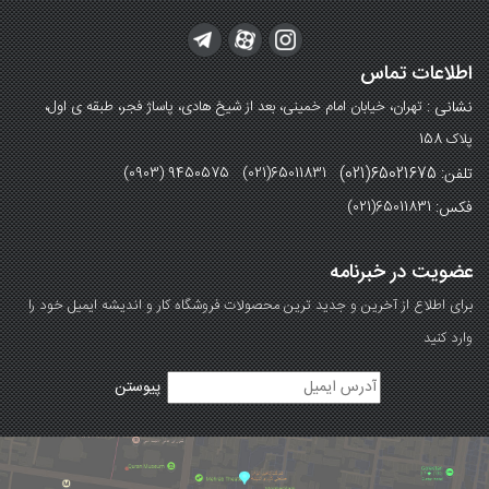
اطلاعات تماس
نشانی :
تهران، خیابان امام خمینی، بعد از شیخ هادی، پاساژ فجر، طبقه ی اول،
پلاک 158
تلفن: 65021675(021)
(0903) 9450575 (021)65011831
فکس:
(021)65011831
عضویت در خبرنامه
برای اطلاع از آخرین و جدید ترین محصولات فروشگاه کار و اندیشه ایمیل خود را
وارد کنید