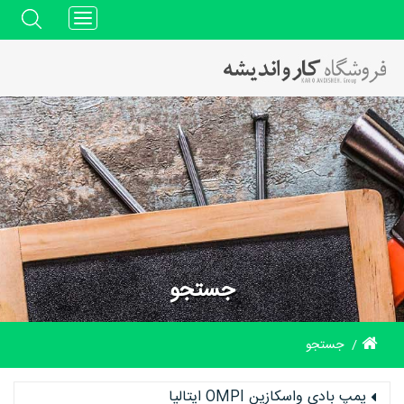
Toggle
navigation
جستجو
جستجو
پمپ بادی واسکازین OMPI ایتالیا