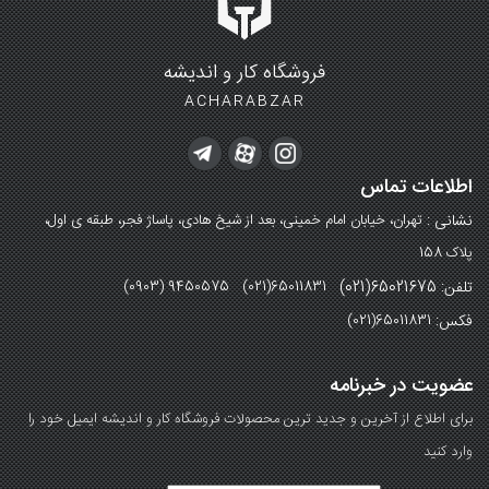
فروشگاه کار و اندیشه
ACHARABZAR
اطلاعات تماس
نشانی :
تهران، خیابان امام خمینی، بعد از شیخ هادی، پاساژ فجر، طبقه ی اول،
پلاک 158
تلفن: 65021675(021)
(0903) 9450575 (021)65011831
فکس:
(021)65011831
عضویت در خبرنامه
برای اطلاع از آخرین و جدید ترین محصولات فروشگاه کار و اندیشه ایمیل خود را
وارد کنید