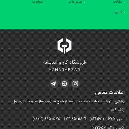
مقالات
تماس با ما
درباره ما
گالری
فروشگاه کار و اندیشه
ACHARABZAR
اطلاعات تماس
نشانی :
تهران، خیابان امام خمینی، بعد از شیخ هادی، پاساژ فجر، طبقه ی اول،
پلاک 158
تلفن: 65021675(021)
(0903) 9450575 (021)65011831
فکس:
(021)65011831