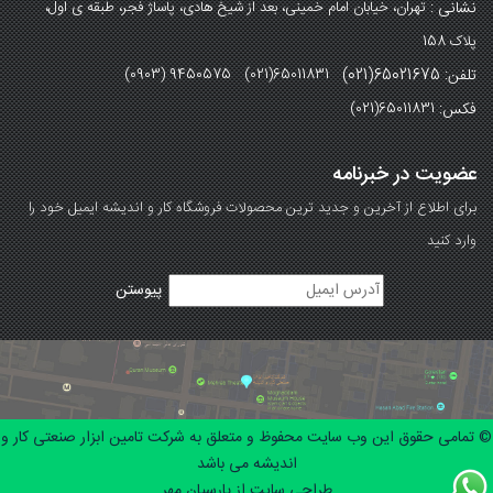
نشانی :
تهران، خیابان امام خمینی، بعد از شیخ هادی، پاساژ فجر، طبقه ی اول،
پلاک 158
تلفن: 65021675(021)
(0903) 9450575 (021)65011831
فکس:
(021)65011831
عضویت در خبرنامه
برای اطلاع از آخرین و جدید ترین محصولات فروشگاه کار و اندیشه ایمیل خود را
وارد کنید
© تمامی حقوق این وب سایت محفوظ و متعلق به شرکت تامین ابزار صنعتی کار و
اندیشه می باشد
طراحی سایت از پارسیان مهر