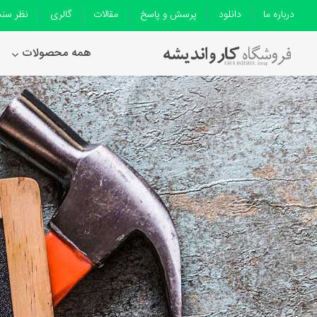
درباره ما
دانلود
پرسش و پاسخ
مقالات
گالری
نظر سن
همه محصولات