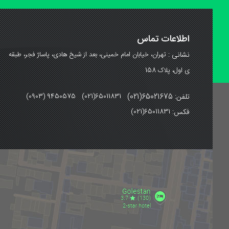
اطلاعات تماس
نشانی :
تهران، خیابان امام خمینی، بعد از شیخ هادی، پاساژ فجر، طبقه
ی اول، پلاک 158
تلفن: 65021675(021)
(0903) 9450575 (021)65011831
فکس:
(021)65011831