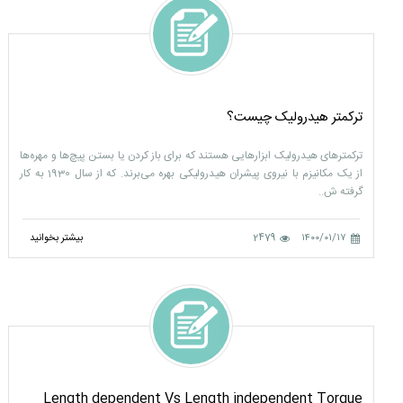
ترکمتر هیدرولیک چیست؟
ترکمترھای ھيدروليک ابزارھايی ھستند که برای باز کردن يا بستن پيچ‌ھا و مھره‌ھا
از يک مکانيزم با نيروی پيشران ھيدروليکی بھره می‌برند. که از سال 1930 به کار
گرفته ش..
۱۴۰۰/۰۱/۱۷
2479
بیشتر بخوانید
Length dependent Vs Length independent Torque